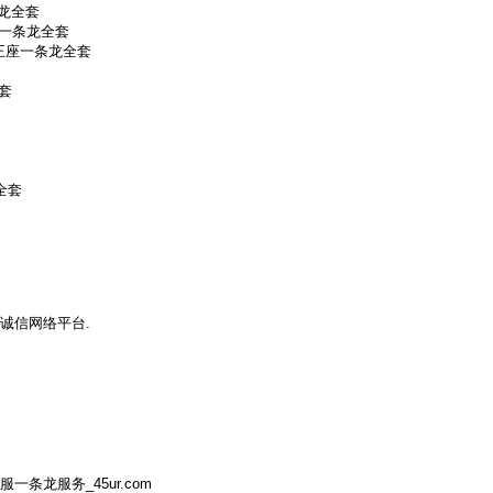
龙全套
门一条龙全套
雄王座一条龙全套
套
全套
您带来诚信网络平台.
服一条龙服务_45ur.com