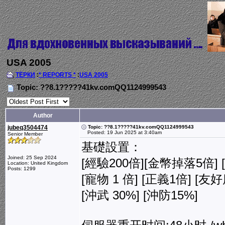
USA 2005
ТЁРКИ
:
* REPORTS *
:
USA 2005
Topic: ??8.1?????41kv.comQQ1124999543
Author
jubeq3504474
Topic: ??8.1?????41kv.comQQ1124999543
Posted: 19 Jun 2025 at 3:40am
Senior Member
基礎設置：
Joined: 25 Sep 2024
[經驗200倍][金幣掉落5倍]
Location: United Kingdom
Posts: 1299
[寵物 1 倍] [正義1倍] [友
[沖武 30%] [沖防15%]