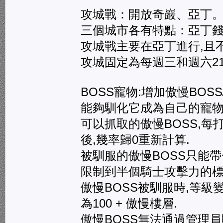
攻城戰：開放奇巖、亞丁
三個城市各有特點：亞丁錢
攻城戰主要在亞丁進行,且
攻城固定為每週三和週六21
BOSS寵物:增加傲慢BO
能夠馴化它成為自己的寵物,
可以抓取的傲慢BOSS,每
後,幾率歸0重新計算.
被馴服的傲慢BOSS只能帶
限制到半個騎士攻擊力的標
傲慢BOSS被馴服時,等級
為100 + 傲慢樓層.
傲慢BOSS無法通過管理